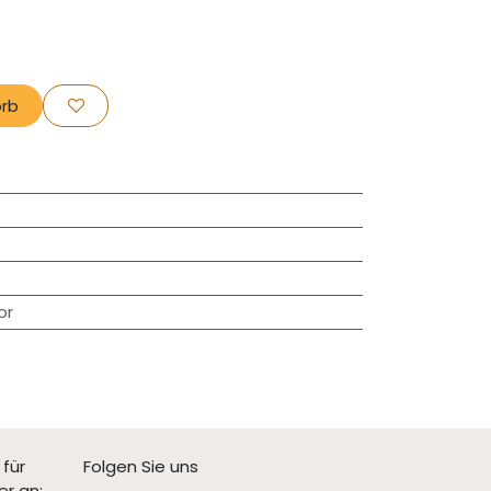
rb
or
 für
Folgen Sie uns
er an: