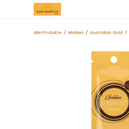
Zum Inhalt springen
Home
Alle Produkte
Ma
Alle Produkte
Marken
Australian Gold