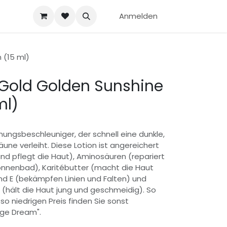
Anmelden
 (15 ml)
 Gold Golden Sunshine
ml)
nungsbeschleuniger, der schnell eine dunkle,
äune verleiht. Diese Lotion ist angereichert
und pflegt die Haut), Aminosäuren (repariert
nnenbad), Karitébutter (macht die Haut
nd E (bekämpfen Linien und Falten) und
(hält die Haut jung und geschmeidig). So
 so niedrigen Preis finden Sie sonst
nge Dream".